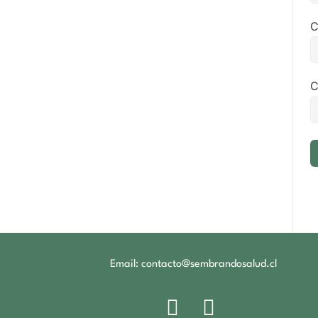
C
C
Email: contacto@sembrandosalud.cl