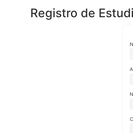
Registro de Estud
N
A
N
C