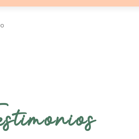
ro
estimonios