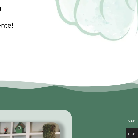
a
nte!
CLP
USD