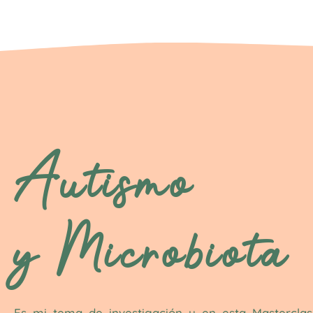
Autismo
y Microbiota
Es mi tema de investigación y en esta Mastercla