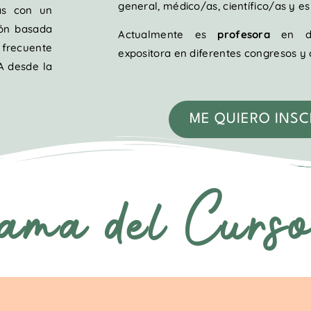
general, médico/as, científico/as y esp
ias con un
ión basada
Actualmente es
profesora
en dis
 frecuente
expositora en diferentes congresos y 
A desde la
ME QUIERO INSCR
ama del Curs