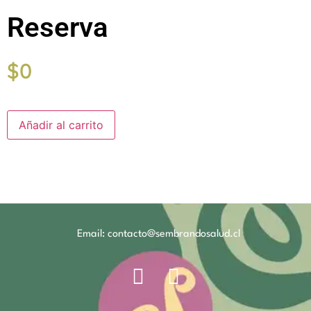
Reserva
$
0
Añadir al carrito
Email: contacto@sembrandosalud.cl